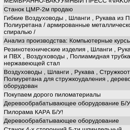
МЕМБРАННО-ВАКУУМНЫЙ ПРЕСС «VAKU
Станок ЦМР-2м продаю
Гибкие Воздуховоды , Шланги , Рукава из П
Полиуретана / армированные металлическ
спиралью /
Анализ производства: Компьютерные курсы
Резинотехнические изделия , Шланги , Рук
и ПВХ , Воздуховоды , Полиамидная трубка
нержавеющей стал
Воздуховоды , Шланги , Рукава , Стружкоо
Полиуретана для стружкоудаления , дере
оборудован
Покупаем дорого пиломатериалы
Деревообрабатывающее оборудование Б/
Пилорама КАРА Б/У!
Деревообрабатывающее оборудование
Станок 4-х сторонний 5-ти шпиндельный