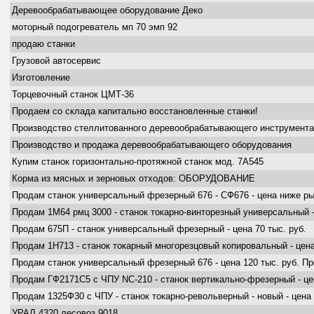
Деревообрабатывающее оборудование Деко
моторный подогреватель мп 70 эмп 92
продаю станки
Грузовой автосервис
Изготовление
Торцевочный станок ЦМТ-36
Продаем со склада капитально восстановленные станки!
Производство стеллитованного деревообрабатывающего инструмента
Производство и продажа деревообрабатывающего оборудования
Купим станок горизонтально-протяжной станок мод. 7А545
Корма из мясных и зерновых отходов: ОБОРУДОВАНИЕ
Продам станок универсальный фрезерный 676 - СФ676 - цена ниже ры
Продам 1М64 рмц 3000 - станок токарно-винторезный универсальный 
Продам 675П - станок универсальный фрезерный - цена 70 тыс. руб.
Продам 1Н713 - станок токарный многорезцовый копировальный - цена
Продам станок универсальный фрезерный 676 - цена 120 тыс. руб. П
Продам ГФ2171С5 с ЧПУ NC-210 - станок вертикально-фрезерный - цен
Продам 1325Ф30 с ЧПУ - станок токарно-револьверный - новый - цена 
УРАЛ 4320 лесовоз 9018