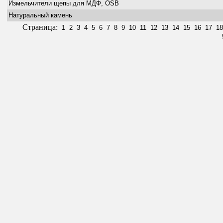
Измельчители щепы для МДФ, OSB
Натуральный камень
Страница:
1
2
3
4
5
6
7
8
9
10
11
12
13
14
15
16
17
18